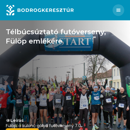
EN
SK
FR
PL
Instagram
Facebook
Men
Télbúcsúztató futóverseny,
Fülöp emlékére
Leírás
Fülöp, a különc gólya futóverseny 7.0