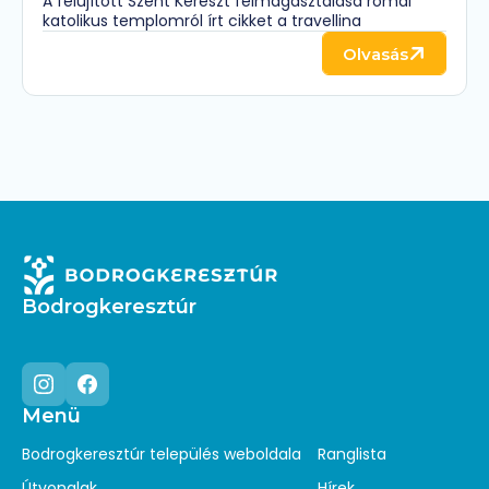
A felújított Szent Kereszt felmagasztalása római
újjászületése
katolikus templomról írt cikket a travellina
Olvasás
Bodrogkeresztúr
Menü
Instagram
Facebook
Bodrogkeresztúr település weboldala
Ranglista
Útvonalak
Hírek