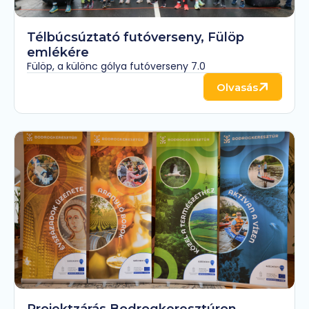
Télbúcsúztató futóverseny, Fülöp
emlékére
Fülöp, a különc gólya futóverseny 7.0
Olvasás
Projektzárás Bodrogkeresztúron